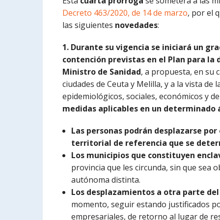
Esta
cuarta prórroga
se someterá a las mi
Decreto 463/2020, de 14 de marzo
, por el
las siguientes
novedades
:
1. Durante su vigencia se iniciará un g
contención previstas en el Plan para la
Ministro de Sanidad
, a propuesta, en su 
ciudades de Ceuta y Melilla, y a la vista de 
epidemiológicos, sociales, económicos y de
medidas aplicables en un determinado á
Las personas podrán desplazarse por el
territorial de referencia que se dete
Los municipios que constituyen encla
provincia que les circunda, sin que sea
autónoma distinta.
Los desplazamientos a otra parte del 
momento, seguir estando justificados po
empresariales, de retorno al lugar de res