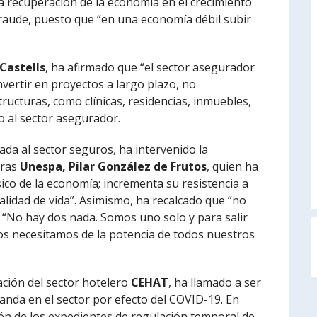
la recuperación de la economía en el crecimiento
fraude, puesto que “en una economía débil subir
 Castells
, ha afirmado que “el sector asegurador
nvertir en proyectos a largo plazo, no
ructuras, como clínicas, residencias, inmuebles,
 al sector asegurador.
ada al sector seguros, ha intervenido la
oras
Unespa, Pilar González de Frutos
, quien ha
físico de la economía; incrementa su resistencia a
alidad de vida”. Asimismo, ha recalcado que “no
. “No hay dos nada. Somos uno solo y para salir
mos necesitamos de la potencia de todos nuestros
ación del sector hotelero
CEHAT
, ha llamado a ser
manda en el sector por efecto del COVID-19. En
ón de los expedientes de regulación temporal de