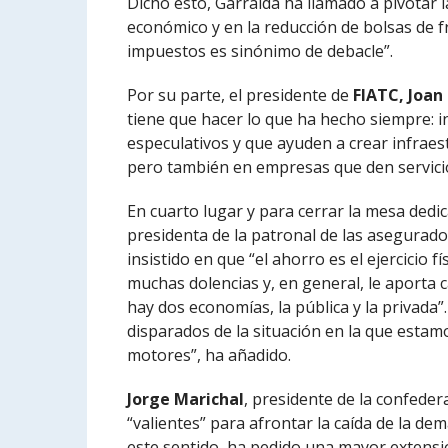
Dicho esto, Garralda ha llamado a pivotar 
económico y en la reducción de bolsas de 
impuestos es sinónimo de debacle”.
Por su parte, el presidente de
FIATC, Joan
tiene que hacer lo que ha hecho siempre: i
especulativos y que ayuden a crear infraest
pero también en empresas que den servicio
En cuarto lugar y para cerrar la mesa dedic
presidenta de la patronal de las asegurad
insistido en que “el ahorro es el ejercicio 
muchas dolencias y, en general, le aporta c
hay dos economías, la pública y la privada”
disparados de la situación en la que esta
motores”, ha añadido.
Jorge Marichal
, presidente de la confeder
“valientes” para afrontar la caída de la de
este sentido, ha pedido una mayor extensi